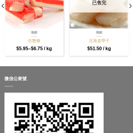
已售完
海鮮
海鮮
仿蟹條
北海道帶子
$
5.95
–
$
6.75
/ kg
$
51.50
/ kg
微信公衆號