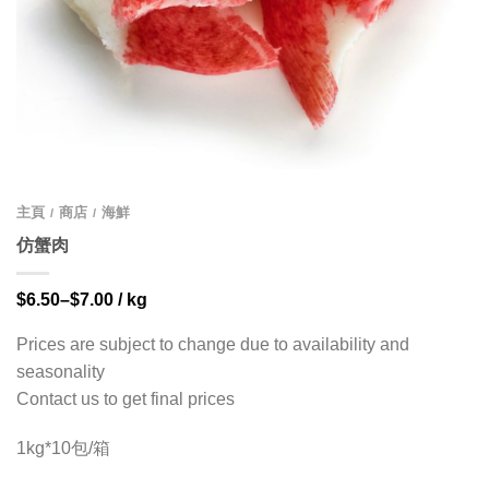
主頁
商店
海鮮
/
/
仿蟹肉
$
6.50
–
$
7.00
/ kg
Prices are subject to change due to availability and
seasonality
Contact us to get final prices
1kg*10包/箱