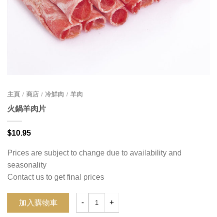
主頁
商店
冷鮮肉
羊肉
/
/
/
火鍋羊肉片
$
10.95
Prices are subject to change due to availability and
seasonality
Contact us to get final prices
加入購物車