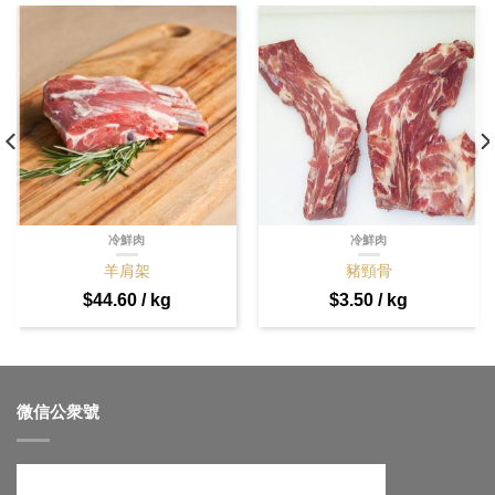
冷鮮肉
冷鮮肉
羊肩架
豬頸骨
$
44.60
/ kg
$
3.50
/ kg
微信公衆號