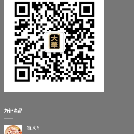
好評產品
雞膝骨