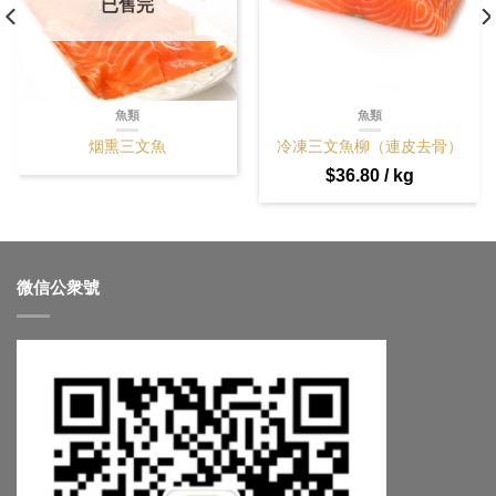
已售完
魚類
魚類
烟熏三文魚
冷凍三文魚柳（連皮去骨）
$
36.80
/ kg
微信公衆號