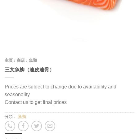
主頁
商店
魚類
/
/
三文魚柳（連皮連骨）
Prices are subject to change due to availability and
seasonality
Contact us to get final prices
分類：
魚類