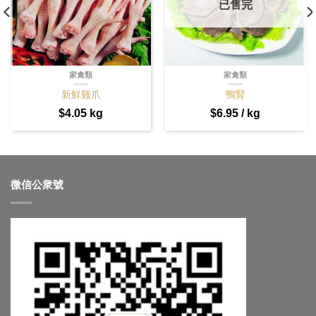
已售完
家禽類
家禽類
新鮮雞爪
鴨腎
$
4.05
kg
$
6.95
/ kg
微信公衆號