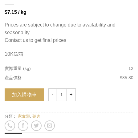
$
7.15
/ kg
Prices are subject to change due to availability and
seasonality
Contact us to get final prices
10KG/箱
實際重量 (kg)
12
產品價格
$85.80
加入購物車
分類：
家禽類
,
鷄肉