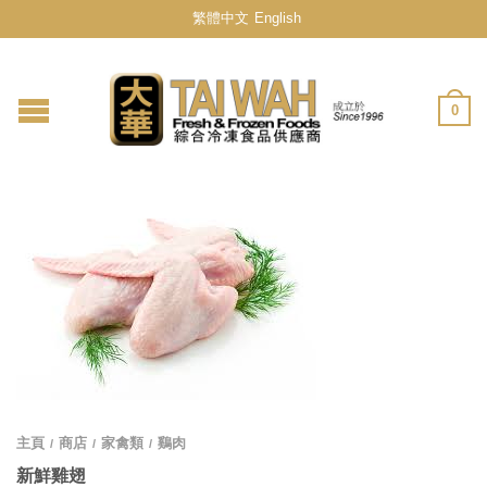
繁體中文
English
0
主頁
商店
家禽類
鷄肉
/
/
/
新鮮雞翅